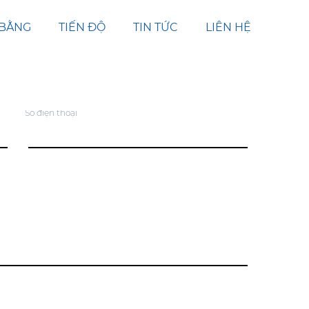
 BẰNG
TIẾN ĐỘ
TIN TỨC
LIÊN HỆ
*
Số điện thoại