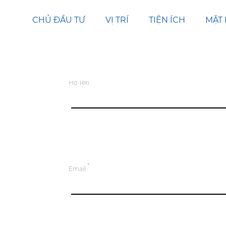
CHỦ ĐẦU TƯ
VỊ TRÍ
TIỆN ÍCH
MẶT
*
Họ Tên
*
Email