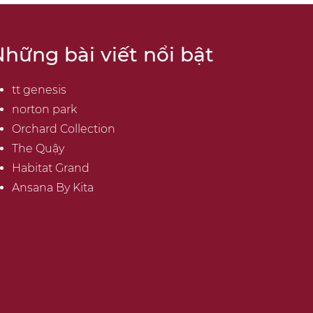
hững bài viết nổi bật
tt genesis
norton park
Orchard Collection
The Quậy
Habitat Grand
Ansana By Kita