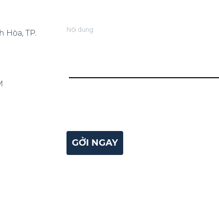
Nội dung
h Hòa, TP.
M
GỞI NGAY