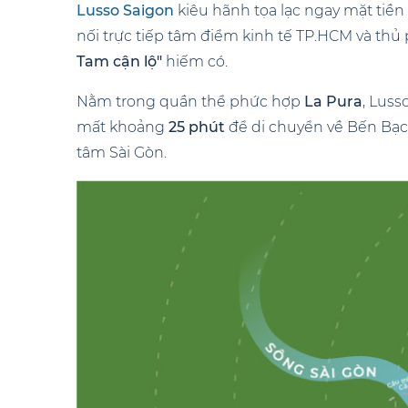
Lusso Saigon
kiêu hãnh tọa lạc ngay mặt tiền
nối trực tiếp tâm điểm kinh tế TP.HCM và th
Tam cận lộ"
hiếm có.
Nằm trong quần thể phức hợp
La Pura
, Luss
mất khoảng
25 phút
để di chuyển về Bến Bạc
tâm Sài Gòn.