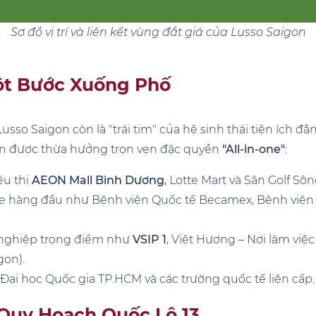
Sơ đồ vị trí và liên kết vùng đắt giá của Lusso Saigon
ột Bước Xuống Phố
 Lusso Saigon còn là "trái tim" của hệ sinh thái tiện ích
dân được thừa hưởng trọn vẹn đặc quyền
"All-in-one"
:
êu thị
AEON Mall Bình Dương
, Lotte Mart và Sân Golf Sô
 hàng đầu như Bệnh viện Quốc tế Becamex, Bệnh viện 
 nghiệp trọng điểm như
VSIP 1
, Việt Hương – Nơi làm vi
gon).
ại học Quốc gia TP.HCM và các trường quốc tế liên cấp.
Quy Hoạch Quốc Lộ 13