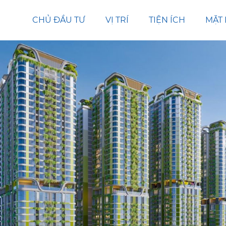
CHỦ ĐẦU TƯ
VỊ TRÍ
TIỆN ÍCH
MẶT