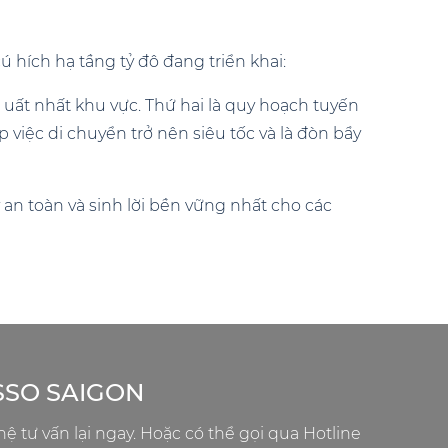
 hích hạ tầng tỷ đô đang triển khai:
m uất nhất khu vực. Thứ hai là quy hoạch tuyến
việc di chuyển trở nên siêu tốc và là đòn bẩy
ũy an toàn và sinh lời bền vững nhất cho các
SSO SAIGON
 hệ tư vấn lại ngay. Hoặc có thể gọi qua Hotline