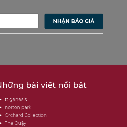
NHẬN BÁO GIÁ
hững bài viết nổi bật
tt genesis
norton park
Orchard Collection
The Quậy