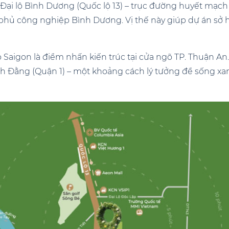
 Đại lộ Bình Dương (Quốc lộ 13) – trục đường huyết mạc
ủ phủ công nghiệp Bình Dương. Vị thế này giúp dự án sở
o Saigon là điểm nhấn kiến trúc tại cửa ngõ TP. Thuận An. 
h Đằng (Quận 1) – một khoảng cách lý tưởng để sống xa