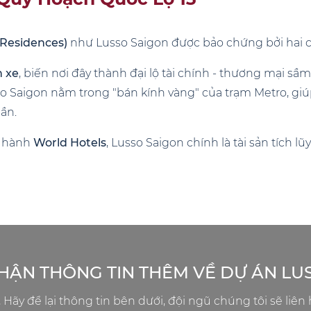
 Residences)
như Lusso Saigon được bảo chứng bởi hai cú
n xe
, biến nơi đây thành đại lộ tài chính - thương mại sầ
 Saigon nằm trong "bán kính vàng" của trạm Metro, giúp 
gần.
n hành
World Hotels
, Lusso Saigon chính là tài sản tích l
HẬN THÔNG TIN THÊM VỀ DỰ ÁN LU
, Hãy để lại thông tin bên dưới, đội ngũ chúng tôi sẽ liên