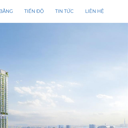
 BẰNG
TIẾN ĐỘ
TIN TỨC
LIÊN HỆ