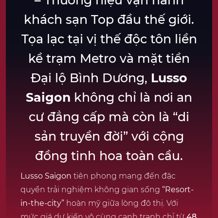
– Thương hiệu vận hành
khách sạn Top đầu thế giới.
Tọa lạc tại vị thế độc tôn liền
kề trạm Metro và mặt tiền
Đại lộ Bình Dương,
Lusso
Saigon
không chỉ là nơi an
cư đẳng cấp mà còn là “di
sản truyền đời” với cộng
đồng tinh hoa toàn cầu.
Lusso Saigon
tiên phong mang đến đặc
quyền trải nghiệm không gian sống
“Resort-
in-the-city”
hoàn mỹ giữa lòng đô thị. Với
mức giá dự kiến vô cùng cạnh tranh chỉ từ
48