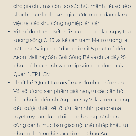
cho gia chủ mà còn tạo sức hút mãnh liệt với tệp
khách thuê là chuyên gia nước ngoài đang làm
việc tại các khu công nghiệp lân cận.
Vị thế độc tôn – Kết nối siêu tốc:
Tọa lạc ngay trục
xương sống QL13 và kề cận trạm Metro tương lai,
từ Lusso Saigon, cư dân chỉ mất 5 phút để đến
Aeon Mall hay Sân Golf Sông Bé và chưa đầy 25
phút để hòa mình vào nhịp sống sôi động của
Quận 1, TP.HCM.
Thiết kế “Quiet Luxury” may đo cho chủ nhân:
Với số lượng sản phẩm giới hạn, từ các căn hộ
tiêu chuẩn đến những căn Sky Villas trên không
đều được thiết kế tối ưu tầm nhìn panorama
tuyệt mỹ, tận dụng tối đa ánh sáng tự nhiên
cùng danh mục bàn giao nội thất nhập khẩu từ
những thương hiệu xa xỉ nhất Châu Âu.