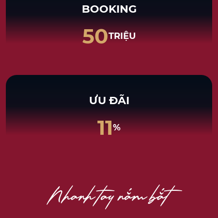
BOOKING
50
TRIỆU
ƯU ĐÃI
11
%
Nhanh tay nắm bắt