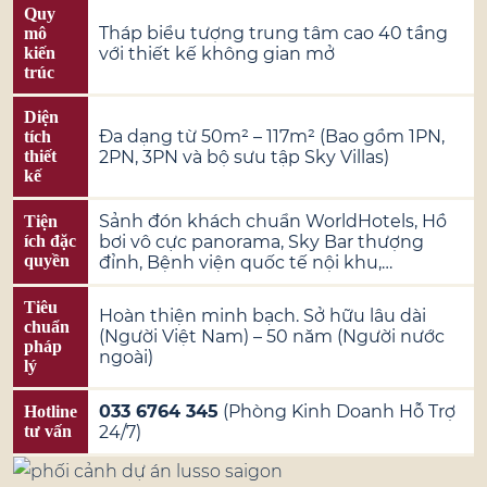
Quy
Tháp biểu tượng trung tâm cao 40 tầng
mô
kiến
với thiết kế không gian mở
trúc
Diện
Đa dạng từ 50m² – 117m² (Bao gồm 1PN,
tích
thiết
2PN, 3PN và bộ sưu tập Sky Villas)
kế
Sảnh đón khách chuẩn WorldHotels, Hồ
Tiện
ích đặc
bơi vô cực panorama, Sky Bar thượng
quyền
đỉnh, Bệnh viện quốc tế nội khu,…
Tiêu
Hoàn thiện minh bạch. Sở hữu lâu dài
chuẩn
(Người Việt Nam) – 50 năm (Người nước
pháp
ngoài)
lý
033 6764 345
(Phòng Kinh Doanh Hỗ Trợ
Hotline
tư vấn
24/7)