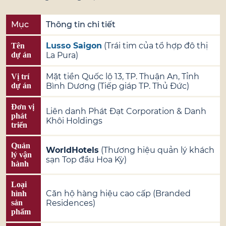
Mục
Thông tin chi tiết
Lusso Saigon
(Trái tim của tổ hợp đô thị
Tên
dự án
La Pura)
Mặt tiền Quốc lộ 13, TP. Thuận An, Tỉnh
Vị trí
dự án
Bình Dương (Tiếp giáp TP. Thủ Đức)
Đơn vị
Liên danh Phát Đạt Corporation & Danh
phát
Khôi Holdings
triển
Quản
WorldHotels
(Thương hiệu quản lý khách
lý vận
sạn Top đầu Hoa Kỳ)
hành
Loại
Căn hộ hàng hiệu cao cấp (Branded
hình
sản
Residences)
phẩm